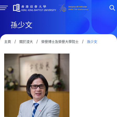
孫少文
主頁
/
關於浸大
/
榮譽博士及榮譽大學院士
/
孫少文