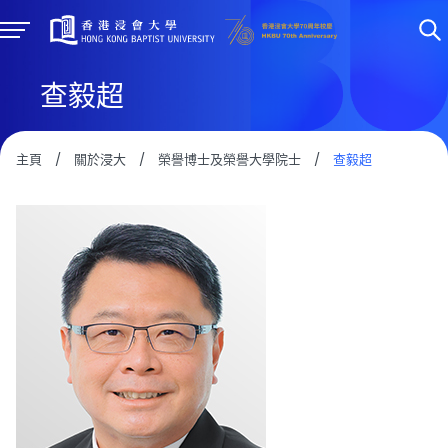
查毅超
主頁
/
關於浸大
/
榮譽博士及榮譽大學院士
/
查毅超