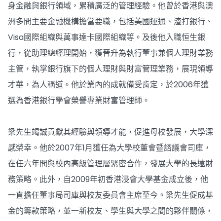
身金融與銀行領域，累積廣泛的管理經驗。他曾於香港與澳
洲多間主要金融機構擔當要職，包括美國運通、渣打銀行、
Visa國際組織與萬事達卡國際組織等。及後他入職恒生銀
行，從助理總經理開始，獲晉升為執行董事兼個人理財業務
主管，執掌銀行旗下的個人理財與財富管理業務，展現領導
才華，為人稱道。他於業內的成就備受肯定，於2006年獲
選為香港銀行學會榮譽專業財富管理師。
梁先生竭誠貢獻其經驗與領導才能，促進母校發展，大學深
感榮幸。他於2007年1月獲任為大學校董會暨諮議會司庫，
在任六年間與校內高級管理層緊密合作，發展大學的長遠財
務策略。此外，自2009年初香港浸會大學基金成立後，他
一直擔任董事局司庫與校友委員會主席至今。梁先生促成基
金的籌款策略，並一新校友、學生與大學之間的夥伴關係，