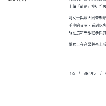
士藉「計劃」拉近普
姚女士與浸大因音樂
手中的琴弦，看到以
能在這嶄新旅程參與
姚女士在音樂藝術上
主頁
/
關於浸大
/