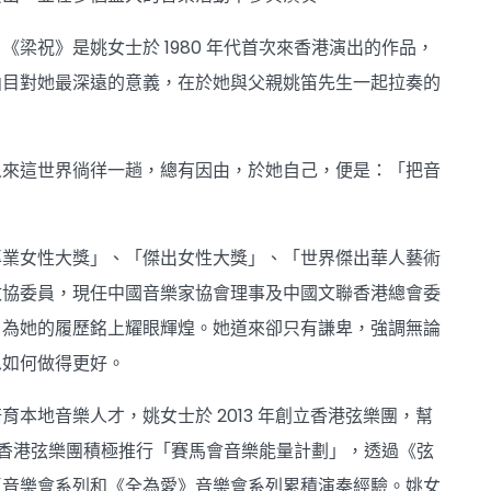
梁祝》是姚女士於 1980 年代首次來香港演出的作品，
曲目對她最深遠的意義，在於她與父親姚笛先生一起拉奏的
人來這世界徜徉一趟，總有因由，於她自己，便是：「把音
專業女性大獎」、「傑出女性大獎」、「世界傑出華人藝術
政協委員，現任中國音樂家協會理事及中國文聯香港總會委
，為她的履歷銘上耀眼輝煌。她道來卻只有謙卑，強調無論
思如何做得更好。
本地音樂人才，姚女士於 2013 年創立香港弦樂團，幫
帶領香港弦樂團積極推行「賽馬會音樂能量計劃」，透過《弦
區音樂會系列和《全為愛》音樂會系列累積演奏經驗。姚女