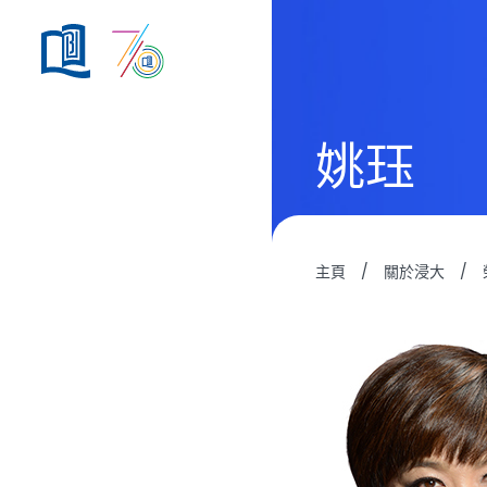
姚珏
主頁
/
關於浸大
/