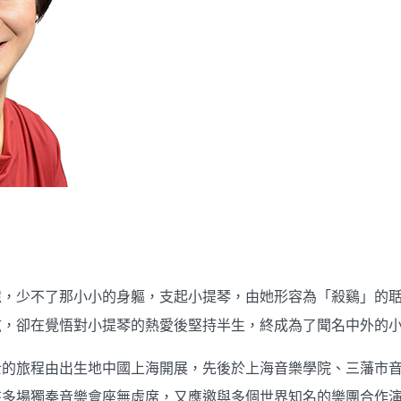
憶，少不了那小小的身軀，支起小提琴，由她形容為「殺鷄」的
弦，卻在覺悟對小提琴的熱愛後堅持半生，終成為了聞名中外的
士的旅程由出生地中國上海開展，先後於上海音樂學院、三藩市
來多場獨奏音樂會座無虛席，又應邀與多個世界知名的樂團合作