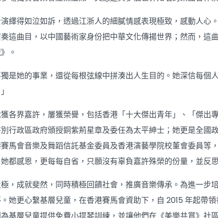
演繹得如泣如訴，透過江浙人的細膩情感表現極致，感動人心。《
演奏這曲目，以中國藝術家身份把中華文化傳揚世界；然而，這
祝》。
不獨是她的事業，還從每根弦線中拼湊出人生目的。她深信每個
。」
就獲各界嘉許，屢獲榮譽，包括香港「十大傑出青年」、「傑出
特別行政區政府頒授銅紫荊星章及委任為太平紳士；她更是全國
港賽馬會音樂及舞蹈信託基金委員及香港演藝學院校董會委員等
，她都感恩，更每每自省，只願沒有辜負嘉許殊榮的份量，並反
極，成就斐然，同時積極回饋社會，推廣音樂傳承。為進一步培育
。她更心繫基層兒童，在香港賽馬會資助下，自 2015 年起
劃為基層兒童提供免費小提琴訓練，並讓他們在《美樂共賞》社