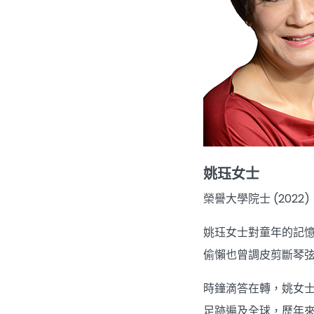
姚珏女士
榮譽大學院士 (2022)
姚珏女士對童年的記
偷懶也曾調皮剪斷琴
時鐘滴答在轉，姚女
足跡遍及全球，歷年