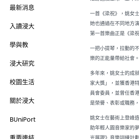
最新消息
一首《梁祝》，姚女士
她也通過在不同地方
入讀浸大
第一首樂曲正是《梁
學與教
一把小提琴，拉動的
樂的正能量帶給社會
浸大研究
多年來，姚女士的成
校園生活
家大獎」，並獲香港
員會委員，並曾任香
關於浸大
是榮譽、表彰或職務
姚女士在藝術上登峰造
BUniPort
助年輕人圓音樂家的夢
重要連結
光展現》音樂訓練計