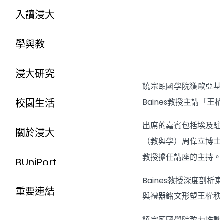
入讀浸大
學與教
浸大研究
饒宗頤國學院獲歐亞基
Baines教授主講
校園生活
出席的嘉賓包括埃及駐
關於浸大
（教與學）周偉立博
教授擔任講座的主持
BUniPort
Baines教授深度
重要連結
與禮器銘文形塑王權
饒宗頤國學院致力推動