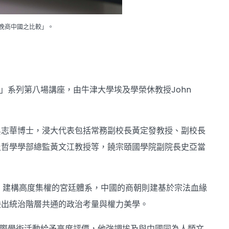
與晚商中國之比較」。
」系列第八場講座，由牛津大學埃及學榮休教授John
館長吳志華博士，浸大代表包括常務副校長黃定發教授、副校長
及哲學學部總監黃文江教授等，饒宗頤國學院副院長史亞當
英，建構高度集權的宮廷體系，中國的商朝則建基於宗法血緣
映出統治階層共通的政治考量與權力美學。
的國際學術活動給予高度評價，他強調埃及與中國同為人類文