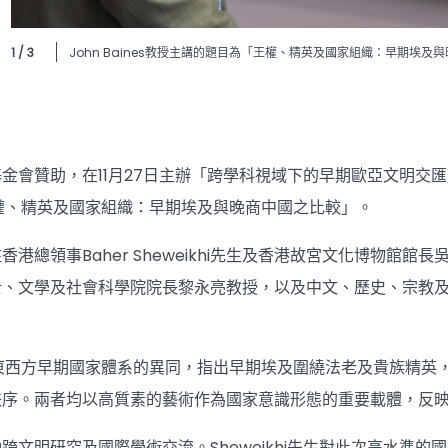
1 / 3
John Baines教授主講的題目為「王權、精英及國家組織：早期埃及
金會贊助，在11月27日主辦「跨學科視域下的早期歐亞文明交匯
「王權、精英及國家組織：早期埃及與晚商中國之比較」。
香港總領事Baher Sheweikhi先生及香港故宮文化博物館
士、文學及社會科學院院長黎永亮教授，以及中文、歷史、宗教
。
剖析東西方早期國家體系的異同，指出早期埃及圍繞法老及貴族精
秩序。兩者均以高質素的藝術作為國家意識形態的重要載體，反
跨文明研究及國際學術交流。Sheweikhi先生對此次高水準