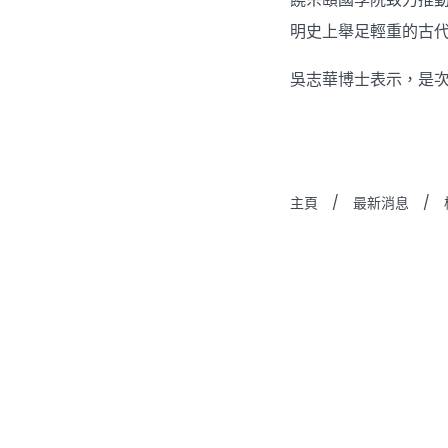
明史上舉足輕重的古
吳志華博士表示，是
主頁
/
最新消息
/