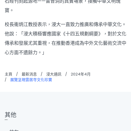
石經刊刻起源地——雷音洞的真實場景，接觸中華文明瑰
寶。
校長衞炳江教授表示，浸大一直致力推廣和傳承中華文化。
他說：「浸大積極響應國家《十四五規劃綱要》，對於文化
傳承和發展尤其重視，在推動香港成為中外文化藝術交流中
心方面不遺餘力。」
主頁
/
最新消息
/
浸大通訊
/
2024年4月
/
展覽呈現雲居寺文化珍寶
其他