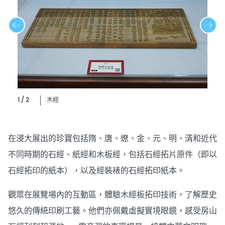
1 / 2
木經
在浸大展出的珍寶包括隋、唐、遼、金、元、明、清和近代
不同時期的石經、紙經和木板經，包括石經拓片原件（即以
石經拓印的紙本），以及經裝裱的石經拓印紙本。
觀眾在展覽場內的互動區，體驗木經板拓印技術，了解歷史
悠久的傳統印刷工藝。他們亦佩戴虛擬實境眼鏡，感受房山