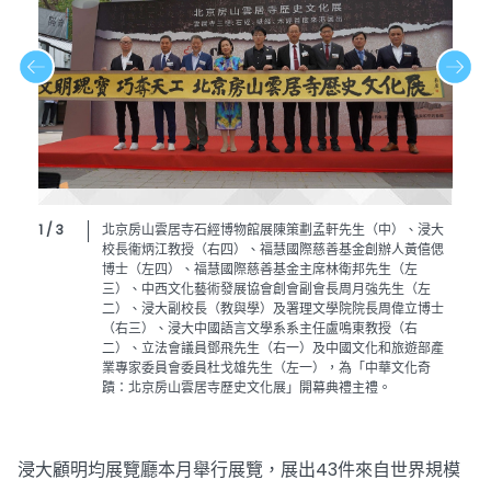
1 / 3
北京房山雲居寺石經博物館展陳策劃孟軒先生（中）、浸大
校長衞炳江教授（右四）、福慧國際慈善基金創辦人黃僖偲
博士（左四）、福慧國際慈善基金主席林衛邦先生（左
三）、中西文化藝術發展協會創會副會長周月強先生（左
二）、浸大副校長（教與學）及署理文學院院長周偉立博士
（右三）、浸大中國語言文學系系主任盧鳴東教授（右
二）、立法會議員鄧飛先生（右一）及中國文化和旅遊部產
業專家委員會委員杜戈雄先生（左一），為「中華文化奇
蹟：北京房山雲居寺歷史文化展」開幕典禮主禮。
浸大顧明均展覽廳本月舉行展覽，展出43件來自世界規模