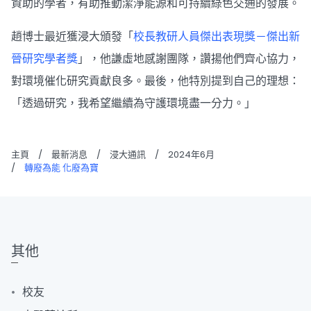
資助的學者，有助推動潔淨能源和可持續綠色交通的發展。
趙博士最近獲浸大頒發「
校長教研人員傑出表現獎－傑出新
晉研究學者獎
」，他謙虛地感謝團隊，讚揚他們齊心協力，
對環境催化研究貢獻良多。最後，他特別提到自己的理想：
「透過研究，我希望繼續為守護環境盡一分力。」
主頁
/
最新消息
/
浸大通訊
/
2024年6月
/
轉廢為能 化廢為寶
其他
校友