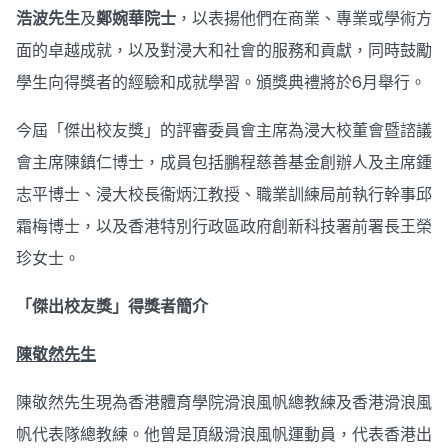
浩波先生
及
鄭婉華院士
，以表揚他們在商業、專業或學術方
面的卓越成就，以及對浸大和社會的服務和貢獻，同時鼓勵
學生向得獎者的經驗和成就學習。頒獎典禮將於6月舉行。
今屆「傑出校友獎」的評審委員會主席為浸大校董會暨諮議
會主席陳鎮仁博士，成員包括鵬程慈善基金創辦人及主席鍾
志平博士、浸大校長衞炳江教授、職業訓練局前執行幹事邱
霜梅博士，以及香港特別行政區政府創新科技署前署長王榮
珍女士。
「傑出校友獎」得獎者簡介
陳敬然先生
陳敬然先生現為香港體育學院滑浪風帆總教練及香港滑浪風
帆代表隊總教練。他曾是頂級滑浪風帆運動員，代表香港出