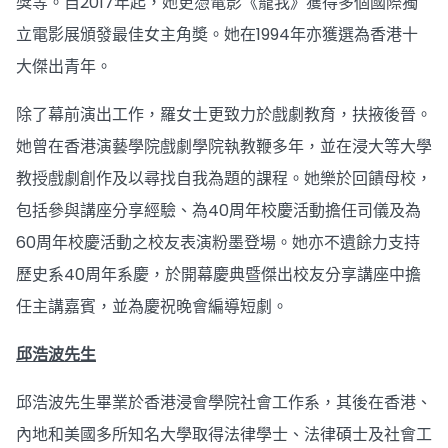
獎等。自2017年起，她更憑電影《寵我》獲得多個國際獨
立電影展頒發最佳女主角奬。她在1994年亦獲選為香港十
大傑出青年。
除了幕前演出工作，羅女士更致力於戲劇教育，扶掖後晉。
她曾在香港演藝學院戲劇學院執教鞭多年，並在浸大等大學
教授戲劇創作及以尋找自我為題的課程。她樂於回饋母校，
包括參與講座分享經驗、為40周年校慶活動擔任司儀及為
60周年校慶活動之校友表演粉墨登場。她亦不遺餘力支持
歷史系40周年系慶，於開幕慶典暨傑出校友分享講座中擔
任主講嘉賓，並為慶祝晚會編導短劇。
邱浩波先生
邱浩波先生畢業於香港浸會學院社會工作系，其後在香港、
內地和美國多所知名大學取得法律學士、法律碩士及社會工