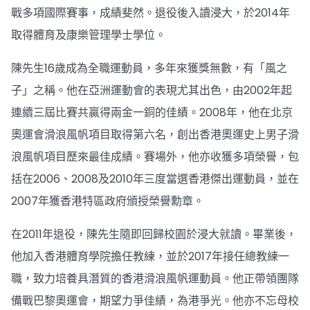
戰多項國際賽事，成績斐然。退役後入讀浸大，於2014年
取得體育及康樂管理學士學位。
陳先生16歲成為全職運動員，多年來獲獎無數，有「風之
子」之稱。他在亞洲運動會的表現尤其出色，由2002年起
連續三屆比賽共贏得兩金一銅的佳績。2008年，他在北京
奧運會滑浪風帆項目取得第六名，創出香港奧運史上男子滑
浪風帆項目歷來最佳成績。賽場外，他亦收獲多項榮譽，包
括在2006、2008及2010年三度當選香港傑出運動員，並在
2007年獲香港特區政府頒授榮譽勳章。
在2011年退役，陳先生隨即回歸校園於浸大就讀。畢業後，
他加入香港體育學院擔任教練，並於2017年接任總教練一
職，致力培養具潛質的香港滑浪風帆運動員。他正帶領團隊
備戰巴黎奧運會，期望力爭佳績，為港爭光。他亦不忘母校