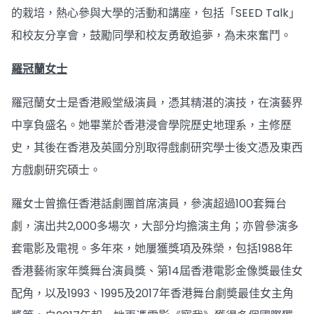
的栽培，熱心參與大學的活動和講座，包括「SEED Talk」
和校友分享會，鼓勵同學和校友勇敢追夢，為未來奮鬥。
羅冠蘭女士
羅冠蘭女士是香港殿堂級演員，憑其精湛的演技，在演藝界
中享負盛名。她畢業於香港浸會學院歷史地理系，主修歷
史，其後在香港及英國分別取得戲劇研究學士後文憑及東西
方戲劇研究碩士。
羅女士曾擔任香港話劇團首席演員，參演超過100套舞台
劇，演出共2,000多場次，大部分均擔演主角；亦曾參演多
套電影及電視。多年來，她屢獲獎項及殊榮，包括1988年
香港藝術家年獎舞台演員獎、第14屆香港電影金像獎最佳女
配角，以及1993、1995及2017年香港舞台劇奬最佳女主角