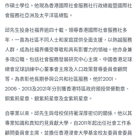
作碩士學位。他現為香港國際社會服務社行政總裁暨國際社
會服務社亞洲及太平洋區總監。
邱先生投身社福界逾四十載，領導香港國際社會服務社多
年，一直為社區不同人士和家庭提供全面支援，以熱誠服務
人群，成為社福界備受尊敬和具有影響力的領袖。他亦身兼
多項公職，包括社會服務發展研究中心主席、中國香港足球
總會足球訓練中心董事會主席及人口政策督導委員會顧問
等。為表彰他長期參與公共和社區服務，他於2001、
2006、2013及2021年分別獲香港特區政府頒授榮譽勳章、
銅紫荊星章、銀紫荊星章及金紫荊星章。
自畢業以來，邱先生與母校保持著深厚密切的關係。他以其
專業知識和真知灼見貢獻大學，自2011年起出任社會工作系
顧問委員會主席，並擔任香港浸會大學基金校友委員會委員