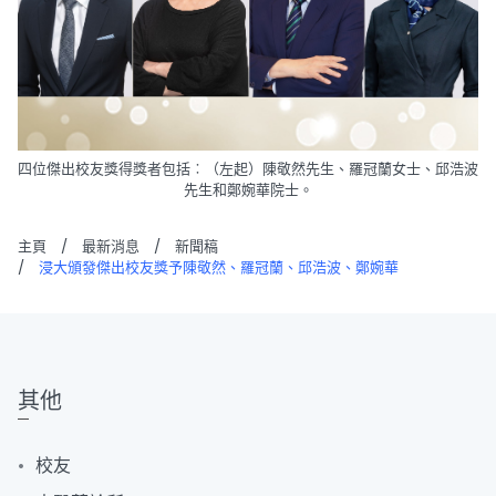
四位傑出校友獎得獎者包括︰（左起）陳敬然先生、羅冠蘭女士、邱浩波
先生和鄭婉華院士。
主頁
/
最新消息
/
新聞稿
/
浸大頒發傑出校友獎予陳敬然、羅冠蘭、邱浩波、鄭婉華
其他
校友