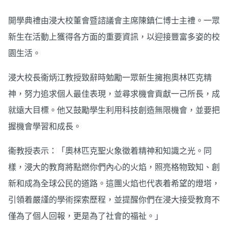
開學典禮由浸大校董會暨諮議會主席陳鎮仁博士主禮。一眾
新生在活動上獲得各方面的重要資訊，以迎接豐富多姿的校
園生活。
浸大校長衞炳江教授致辭時勉勵一眾新生擁抱奧林匹克精
神，努力追求個人最佳表現，並尋求機會貢獻一己所長，成
就遠大目標。他又鼓勵學生利用科技創造無限機會，並要把
握機會學習和成長。
衞教授表示：「奧林匹克聖火象徵着精神和知識之光。同
樣，浸大的教育將點燃你們內心的火焰，照亮格物致知、創
新和成為全球公民的道路。這團火焰也代表着希望的燈塔，
引領着嚴謹的學術探索歷程，並提醒你們在浸大接受教育不
僅為了個人回報，更是為了社會的福祉。」