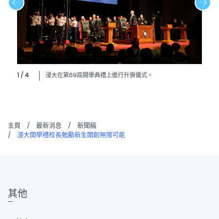
1 / 4
浸大在第69屆開學典禮上進行升旗儀式。
主頁
/
最新消息
/
新聞稿
/
浸大開學禮校長勉勵新生開創無限可能
其他