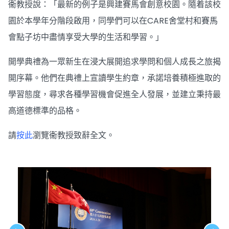
衞教授說：「最新的例子是興建賽馬會創意校園。隨着該校
園於本學年分階段啟用，同學們可以在CARE舍堂村和賽馬
會點子坊中盡情享受大學的生活和學習。」
開學典禮為一眾新生在浸大展開追求學問和個人成長之旅揭
開序幕。他們在典禮上宣讀學生約章，承諾培養積極進取的
學習態度，尋求各種學習機會促進全人發展，並建立秉持最
高道德標準的品格。
請
按此
瀏覽衞教授致辭全文。