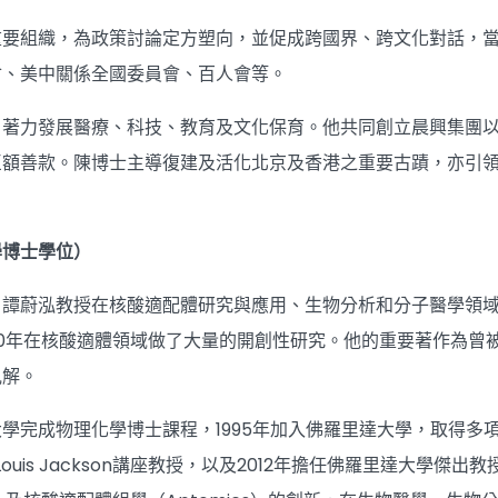
重要組織，為政策討論定方塑向，並促成跨國界、跨文化對話，
會、美中關係全國委員會、百人會等。
，著力發展醫療、科技、教育及文化保育。他共同創立晨興集團
巨額善款。陳博士主導復建及活化北京及香港之重要古蹟，亦引
學博士學位）
，譚蔚泓教授在核酸適配體研究與應用、生物分析和分子醫學領
0年在核酸適體領域做了大量的開創性研究。他的重要著作為曾
見解。
學完成物理化學博士課程，1995年加入佛羅里達大學，取得多
nd Louis Jackson講座教授，以及2012年擔任佛羅里達大學傑出教