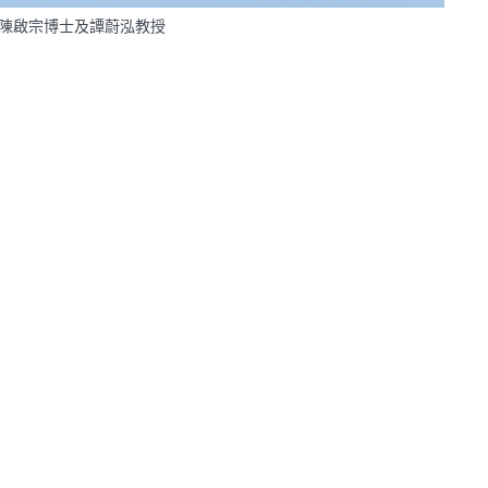
士、陳啟宗博士及譚蔚泓教授