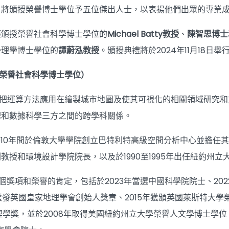
）將頒授榮譽博士學位予五位傑出人士，以表揚他們出眾的專業
獲頒授榮譽社會科學博士學位的
Michael Batty教授
、
陳智思博士
譽理學博士學位的
譚蔚泓教授
。頒授典禮將於2024年11月18日舉
y教授（榮譽社會科學博士學位）
tty教授是把運算方法應用在繪製城市地圖及使其可視化的相關領域
理和數據科學三方之間的跨學科關係。
5至2010年間於倫敦大學學院創立巴特利特高級空間分析中心並擔任
教授和環境設計學院院長，以及於1990至1995年出任紐約州
多個獎項和榮譽的肯定，包括於2023年當選中國科學院院士、20
年獲發英國皇家地理學會創始人獎章、2015年獲頒英國萊斯特大學
理學獎，並於2008年取得美國紐約州立大學榮譽人文學博士學位