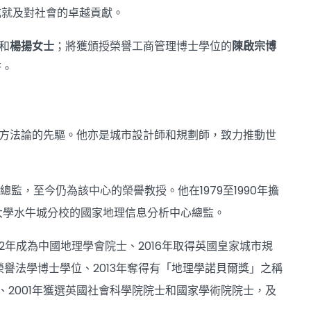
成就及對社會的卓越貢獻。
和
楊揚女士
；將獲頒授榮譽工商管理博士學位的
陳啟宗博
行。
研究和方法論的先驅。他亦是城市設計師和規劃師，致力推動世
其總監，至今仍為該中心的榮譽教授。他在1979至1990年擔
立大學水牛城分校的國家地理信息分析中心總監。
22年成為中國地理學會院士、2016年取得英國皇家城市規
榮譽法學博士學位、2013年奪得有「地理學諾貝爾獎」之稱
、2001年獲選英國社會科學院院士和國家學術院院士，及