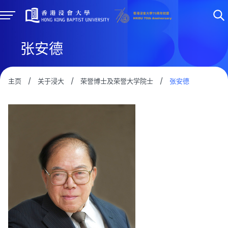
张安德
主页
/
关于浸大
/
荣誉博士及荣誉大学院士
/
张安德