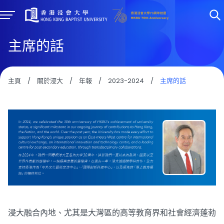
主席的話
主頁
/
關於浸大
/
年報
/
2023-2024
/
主席的話
浸大融合內地、尤其是大灣區的高等教育界和社會經濟蓬勃