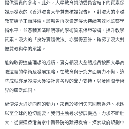
提供寶貴的參考。此外，大學教育資助委員會轄下的質素保
證局發表的《香港浸會大學質素核證報告》，對浸大的卓越
教育給予正面評價。該報告再次肯定浸大持續有效地監察學
術水平，並憑藉其清晰明確的學術質素保證架構，提升教學
質素。浸大的「良好實踐做法」亦獲得嘉許，確認了浸大對
優質教與學的承諾。
能夠取得這些理想的成績，實有賴浸大全體成員按照大學高
瞻遠矚的學術及發展策略，在教育與研究方面努力不懈。這
些成就亦足證浸大獲得社會各界的鼎力支持，以及國際學術
界的廣泛認同。
驅使浸大邁步向前的動力，來自於我們矢志回應香港、地區
以至全球的迫切需要。我們主動尋求發展機遇，力求不斷壯
大。從營運香港首家中醫醫院的難得機會、探索政府規劃中