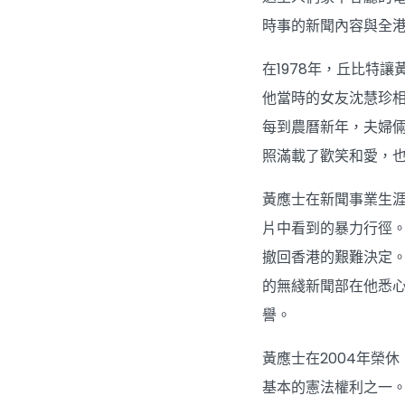
時事的新聞內容與全
在1978年，丘比特
他當時的女友沈慧珍相
每到農曆新年，夫婦
照滿載了歡笑和愛，
黃應士在新聞事業生涯
片中看到的暴力行徑。
撤回香港的艱難決定
的無綫新聞部在他悉心
譽。
黃應士在2004年榮
基本的憲法權利之一