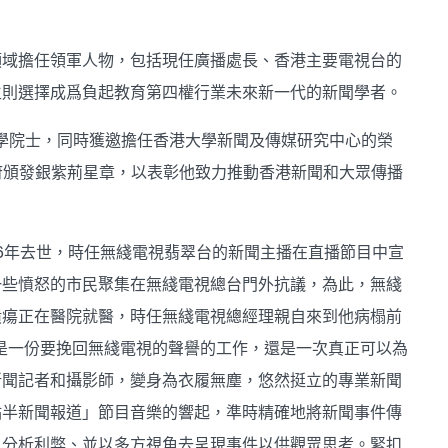
領域擔任領軍人物，包括現任廣播處長、香港主要電視台的
生則選擇成爲負起教育第四權行業未來新一代的新聞學者。
大學院士，同時獲邀擔任香港大學新聞及傳媒研究中心的榮
府頒發銀紫荊星章，以表彰他致力推動香港新聞和大眾傳播
6年去世，時任無綫電視翡翠台的新聞主播在直播節目中宣
一些憤怒的市民聚集在無綫電視總台門外抗議，為此，無綫
潰瘍正在醫院就醫，時任無綫電視總經理親自來到他病榻前
僅是一份要挽回無綫電視的聲譽的工作，還是一次真正可以為
新聞記者和攝影師，變身為衣履無塵，悠然挺立的專業新聞
點半新聞報道」節目音樂的響起，準時精確地將新聞事件傳
、分析利弊、並以多方視角去呈現事件以供觀眾思考。緊扣