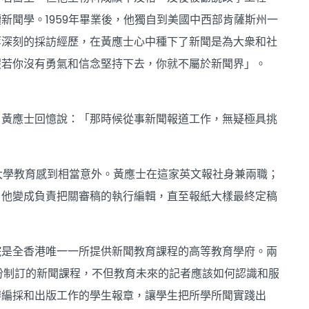
聞學。1959年畢業後，他獨自到美國中西部肯薩斯州一
等深刻的採訪經歷，在黃應士心中種下了新聞是為大衆和社
假若你沒有勇氣和信念堅持下去，你就不屬於新聞界」。
。黃應士回憶說：「那時候從事新聞報道工作，無疑極具挑
大學教育感到相當意外。黃應士在這家英文報社身兼兩職；
，他變成負責把關審稿的執行編輯，直至報紙大樣最終定稿
院是全香港唯一一所提供新聞教育課程的高等教育學府。兩
有份制訂的新聞課程，不但教育未來的記者應該如何認識和服
辦編採和出版工作的學生報章，讓學生把所學所聞實踐出