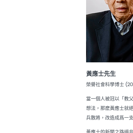
黃應士先生
榮譽社會科學博士 (20
當一個人被冠以「教
想法，那麽黃應士就
兵散將，改造成爲一
黃應士的新聞之路絕