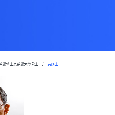
榮譽博士及榮譽大學院士
/
黃應士