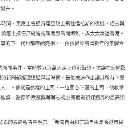
節攀升。
息時間，黃應士會通宵達旦跳上飛往達拉斯的夜機，趕去與
，黃應士接任無綫電視新聞部新聞總監，與太太重返香港。
同事的下一代也都陸續亮相。一張張攝於農曆新年的集體合
生的新聞事件。當時數以百萬人走上香港街頭，抗議在新聞影
場的新聞部經理透過電話聯繋，最後被迫作出讓其所有下屬
家人」。他就是這樣的上司，一位關心下屬的上司。他執掌
迪獎，愛德華·默羅獎等等被視為廣播電視媒體界的最高榮
發表的最終報告中明言: 「新聞自由和言論自由是香港市民