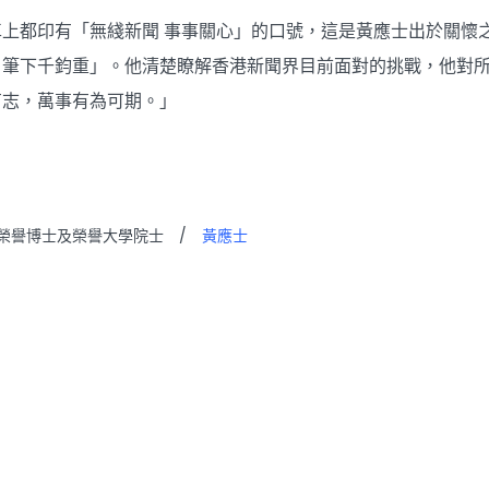
車上都印有「無綫新聞 事事關心」的口號，這是黃應士出於關懷
，筆下千鈞重」。他清楚瞭解香港新聞界目前面對的挑戰，他對
有志，萬事有為可期。」
榮譽博士及榮譽大學院士
/
黃應士