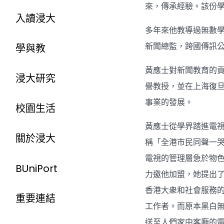
來，傳承經驗。該份
入讀浸大
多年來他教導過無數
新聞總監，跨國傳訊
學與教
黃應士對新聞教育的貢
浸大研究
譽教授，並在上海復旦
事業的發展。
校園生活
黃應士從學界踏進電視
關於浸大
稱「全港市民同聲一
電視的管理層急於物
BUniPort
力邀他加盟，她提出了
香港大衆和社會服務
重要連結
工作者。而原本黑白
送至人們家中客廳的