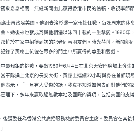
港觀衆息息相關，無綫新聞由此贏得香港市民的信賴，收視率節
讓黃應士再踏足美國。他跑去洛杉磯一家報社任職，每逢周末的休
會。她後來也就成爲與他相濡以沫四十載的一生摰愛。1980年
倆都忙於在家中招待到訪的記者同事朋友們。時光荏苒，新聞部
也記錄了黃應士伉儷在眾多的門生中所贏得的尊重和愛戴。
中最艱鉅的挑戰，要數1989年6月4日在北京天安門廣場上發
當軍隊操上北京的長安大街，黃應士連續32小時與身在首都現
。他表示，「一旦有人受傷的話，我真不知道如何去面對他們的
管理下，多年來贏取過無數本地及國際的獎項，包括美國的皮博
休，後獲委任為香港公共廣播服務檢討委員會主席。委員會在其後
。」