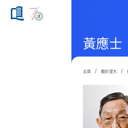
黃應士
主頁
/
關於浸大
/