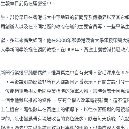
學生報章目前仍在運營當中。
學生，部份早已在香港或大中華地區的新聞界及傳播界以至其它
公司創辦人以及在不同地區的政府任職的主要官員等，一些畢業
獻，多年來廣受認同。他在2008年獲香港浸會大學頒授榮譽
大學新聞學院擔任顧問教授。在1998年，黃應士獲香港特區政
新聞行業幾乎純屬偶然，惟冥冥之中自有安排。當毛澤東在197
哭」，事後證明顯然並非所有人都認同這番表示。有關言論引發
色一位能夠重新樹立新聞專業標準的領軍人物。當時黃應士因患
一個令他難以推卻的條件 — 享有全權去改革電視新聞。這不
的上佳機會。隨後數年在黃應士的領導下，以往衣著邋遢的電視
無聲的片段也變爲帶有現場收音的彩色錄像，隨著每天傍晚「六
電視機。過去只提供平鋪直敘每日事件的報道，也變成深入淺出