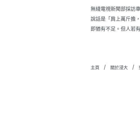
無綫電視新聞部採訪
說話是「肩上萬斤擔
即猶有不足。但人若
主頁
/
關於浸大
/