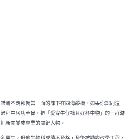
幫桀驁不覊卻獨當一面的部下在四海縱橫。如果你認同這一
的過程中居功至偉，把「愛穿牛仔褲且好杯中物」的一群游
，把新聞變成專業的關鍵人物。
一名醫生，但他生物科成績不及格，及後被勸説改學工程，