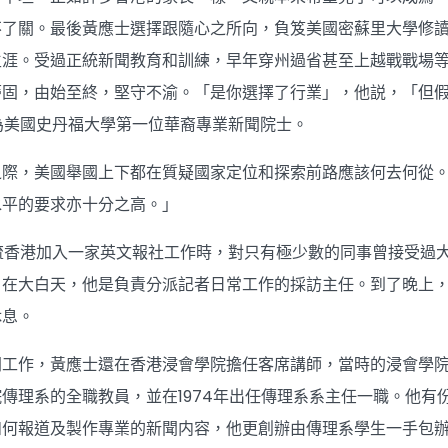
了關。最後黃應士選擇跟隨心之所向，負笈美國密蘇里大學修讀新
生涯。受過正統新聞教育和訓練，早年穿州過省甚至上越戰戰場
蒂固，由始至終，堅守不渝。「是你選擇了行業」，他説，「但
成為美國史丹福大學第一位華裔專業新聞院士。
之際，美國舉國上下都在質疑國家定位和探索前路應該何去何從
水平的要求亦十分之高。」
回流香港加入一家英文報社工作時，對只有極少數的同事曾接受過
。在大白天，他是負責分派記者日常工作的採訪主任。到了晚上
休息。
間工作，黃應士還在香港浸會學院擔任客席講師，當時的浸會學
傳理系的全職教員，並在1974年出任傳理系系主任一職。他
如何報道及製作專業的新聞内容，他更創辦由傳理系學生一手包