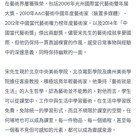
在藝術界屢獲殊榮，包括2006年光州國際當代藝術雙年展
大獎、2010年AAC藝術中國年度藝術家（裝置多媒體）、
2012年中國當代藝術權力榜年度藝術家，以及2014年「中
國當代藝術獎」傑出貢獻獎。儘管宋先生的藝術成就享譽國
際，但他仍保持一貫真誠樸實的作風，感受日常事物與經驗
中的深邃意義，同時保持幽默的一面。
宋先生現於北京中央美術學院、北京電影學院及廣州美術學
院擔任客座教授，積極培育年輕藝術家。他秉持「藝術就是
生活」的人生哲學，認為藝術並不能教的。對他而言，學生
可以從課堂中、工作中與生活中學習藝術。在生活中學習既
免費，免除統一的學習形式，而且不規限於課室的空間，任
何場地也可以成為課室。每一件物品、每一個過程，甚至每
一個看不見但可感知的元素，都可以成為靈感泉源。