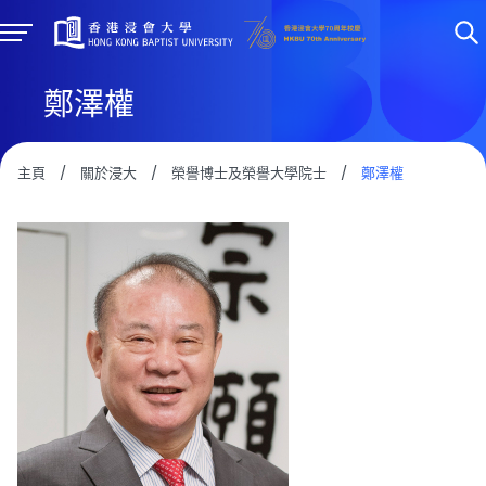
鄭澤權
主頁
/
關於浸大
/
榮譽博士及榮譽大學院士
/
鄭澤權