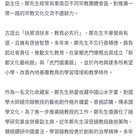
副主任，鄭先生經常與東南亞不同宗教團體會面，對推廣一
帶一路的宗教文化交流不遺餘力。
古語云「扶貧須扶本，教育必先行」，鄭先生不單營商有
道，且擁有啓迪智慧。多年來，鄭先生不忘行善積德，肩負
起社會責任，推動文化教育。在家鄉虎門慷慨出資成立「新
都文化藝術館」與「虎門圖書館」，並於內地興建多所希望
小學，改善內地基層教育的學習環境和教學條件。
作為一名文化收藏家，鄭先生熱愛收藏中國山水字畫，對國
學大師饒宗頤教授的藝術創作格外鍾愛，善捐認購，傳承國
學文化。為了進一步推廣饒教授的工作，鄭先生還擔任了饒
學研究基金榮譽副主席。近年鄭先生深受饒教授啟迪薰陶，
積極鑽研中國書法，學習饒教授勇於創新的治學精神。多年