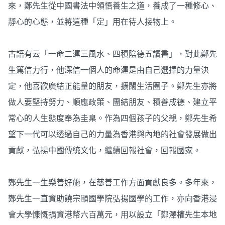
來，鄭先生從中國書法中領悟養生之道，養成了一種修心、
靜心的心態，並將這種「定」用在待人接物上。
古語有云「一命二運三風水、四積陰德五讀書」，對此鄭先
生篤信力行，他深信一個人的命運是由自己選擇的力量決
定，他喜歡廣結正能量的朋友，擴闊生活圈子。鄭先生亦將
做人要堅持努力、順應政策、團結朋友、積善成德、建立平
常心的人生態度奉為圭臬。作為四個孩子的父親，鄭先生希
望下一代可以透過自己的力量為香港與內地的社會發展做出
貢獻，弘揚中國傳統文化，繼續回報社會，回報國家。
鄭先生一生樂善好施，在慈善工作方面貢獻良多。多年來，
鄭先生一直資助饒宗頤國學院弘揚國學的工作，亦向香港浸
會大學慷慨捐資港幣六百萬元，用以設立「鄭澤權先生本地