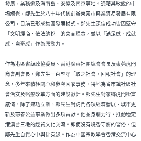
發展，業務遍及海南島、安徽及南京等地。憑藉其敏銳的市
場觸覺，鄭先生於八十年代初創辦東莞市興業貿易發展有限
公司，目前已形成集團發展模式。鄭先生深信成功皆因堅守
「文明經商、依法納稅」的營商理念，並以「滿足感、成就
感、自豪感」作為原動力。
作為港區省級政協委員、香港廣東社團總會會長及東莞虎門
商會副會長，鄭先生一直堅守「取之社會，回報社會」的理
念，多年來積極關心和參與國家事務，特地為省市鎮社區社
會治安及醫療改革方面的建設獻計。鄭先生對家鄉虎門極富
感情，除了建功立業，鄭先生對虎門各項經濟發展、城市更
新及慈善公益事業做出多項貢獻。他並身體力行，推動穩定
港澳台三地的經貿文化交流。即使沒有燒香守齌的習俗，但
鄭先生自覺心中與佛有緣。作為中國宗教學會香港交流中心