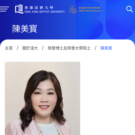
陳美寳
主頁
/
關於浸大
/
榮譽博士及榮譽大學院士
/
陳美寳