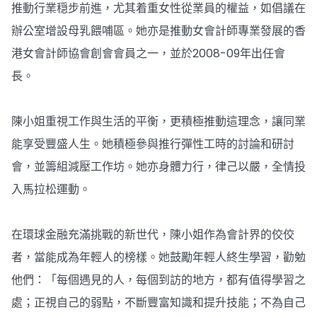
推動行業穏步前進，尤其着重女性從業員的權益，如倡議在
辦公室增設母乳餵哺區。她亦是推動女會計師專業發展的香
港女會計師協會創會會員之一，並於2008-09年出任會
長。
陳小姐重視工作與生活的平衡，更積極推動這理念，讓同業
能享受豐盛人生。她積極參與推行彈性工時的討論和研討
會，並籌組減壓工作坊。她亦身體力行，律己以嚴，全情投
入馬拉松運動。
在環球金融充滿挑戰的新世代，陳小姐作為會計界的佼佼
者，當能成為年輕人的榜樣。她鼓勵年輕人終生學習，勸勉
他們：「每個遇見的人，每個到訪的地方，都有值得學習之
處；正視自己的弱點，不斷豐富知識和提升技能；不為自己