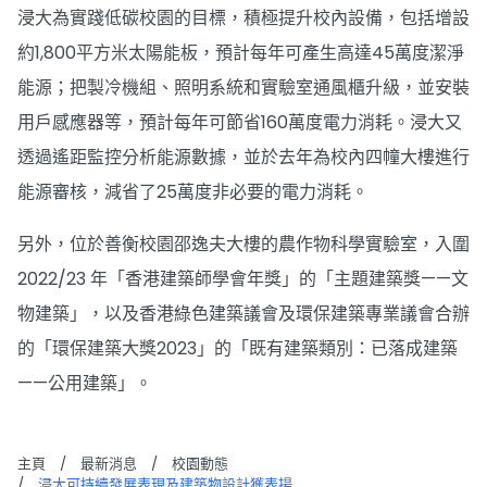
浸大為實踐低碳校園的目標，積極提升校內設備，包括增設
約1,800平方米太陽能板，預計每年可產生高達45萬度潔淨
能源；把製冷機組、照明系統和實驗室通風櫃升級，並安裝
用戶感應器等，預計每年可節省160萬度電力消耗。浸大又
透過遙距監控分析能源數據，並於去年為校內四幢大樓進行
能源審核，減省了25萬度非必要的電力消耗。
另外，位於善衡校園邵逸夫大樓的農作物科學實驗室，入圍
2022/23 年「香港建築師學會年獎」的「主題建築獎——文
物建築」，以及香港綠色建築議會及環保建築專業議會合辦
的「環保建築大獎2023」的「既有建築類別：已落成建築
——公用建築」。
主頁
/
最新消息
/
校園動態
/
浸大可持續發展表現及建築物設計獲表揚