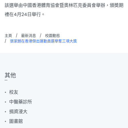
該選舉由中國香港體育協會暨奧林匹克委員會舉辦，頒奬期
禮在4月24日舉行。
主頁
/
最新消息
/
校園動態
/
張家朗在香港傑出運動員選舉奪三項大獎
其他
校友
中醫藥診所
捐資浸大
圖書館