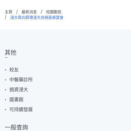
主頁
/
最新消息
/
校園動態
/
浸大與北師港浸大合辦高桌宴會
其他
校友
中醫藥診所
捐資浸大
圖書館
可持續發展
一般查詢