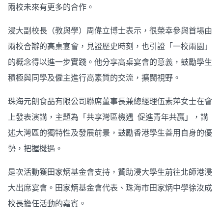
兩校未來有更多的合作。
浸大副校長（教與學）周偉立博士表示，很榮幸參與首場由
兩校合辦的高桌宴會，見證歷史時刻，也引證「一校兩園」
的概念得以進一步實踐。他分享高桌宴會的意義，鼓勵學生
積極與同學及僱主進行高素質的交流，擴闊視野。
珠海元朗食品有限公司聯席董事長兼總經理伍素萍女士在會
上發表演講，主題為「共享灣區機遇 促進青年共贏」，講
述大灣區的獨特性及發展前景，鼓勵香港學生善用自身的優
勢，把握機遇。
是次活動獲田家炳基金會支持，贊助浸大學生前往北師港浸
大出席宴會。田家炳基金會代表、珠海市田家炳中學徐汝成
校長擔任活動的嘉賓。