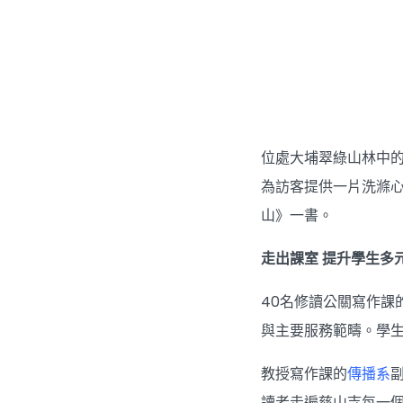
位處大埔翠綠山林中
為訪客提供一片洗滌
山》一書。
走出課室 提升學生多
40名修讀公關寫作
與主要服務範疇。學
教授寫作課的
傳播系
讀者走遍慈山寺每一