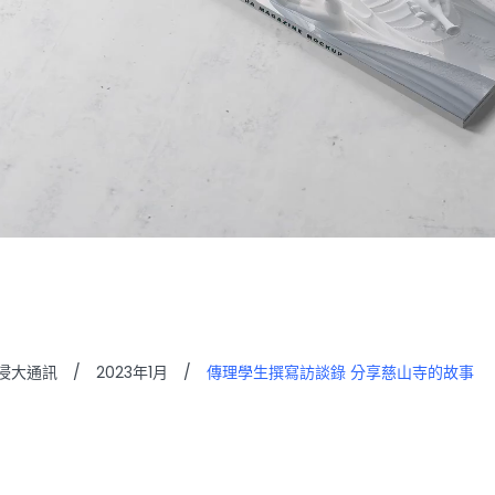
浸大通訊
/
2023年1月
/
傳理學生撰寫訪談錄 分享慈山寺的故事