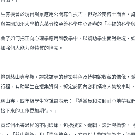
學生有機會於現實場景應用公關寫作技巧，但對於麥博士而言，
寺與美國加州大學柏克萊分校至善科學中心合辦的「幸福的科學
學會了如何把正向心理學應用到教學中，以幫助學生面對逆境、
外加強個人能力與特質的培養。
安排到慈山寺參觀，認識該寺的建築特色及博物館收藏的佛像，
的行程，有助學生在搜集資料、擬定訪問內容和撰寫人物故事時
觀慈山寺。四年級學生宮銚霞表示：「導賞員和法師耐心地帶我
對接下來的工作更加期待。」
負責整個出書過程的不同環節，包括撰文、編輯、設計與攝影。
院」、「慈山藝術」和「青年教育」，文章以人物訪談為主，流