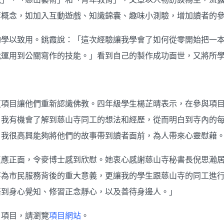
等概念，如加入互動遊戲、知識錦囊、趣味小測驗，增加讀者的
夠學以致用。銚霞說：「這次經驗讓我學會了如何從零開始把一
我運用到公關寫作的技能。」看到自己的製作成功面世，又將所
這項目讓他們重新認識佛教。四年級學生楊芷晴表示，在參與項
，我有機會了解到慈山寺同工的想法和經歷，從而明白到寺內的
。我很高興能夠將他們的故事帶到讀者面前，為人帶來心靈慰藉
反應正面，令麥博士感到欣慰。她衷心感謝慈山寺秘書長倪思瀚
寺為市民服務背後的重大意義，更讓我的學生跟慈山寺的同工進
悟到身心覺知、修習正念靜心，以及善待身邊人。」
》項目，請瀏覽
項目網站
。