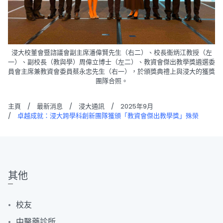
浸大校董會暨諮議會副主席潘偉賢先生（右二）、校長衞炳江教授（左
一）、副校長（教與學）周偉立博士（左二）、教資會傑出教學獎遴選委
員會主席兼教資會委員蔡永忠先生（右一），於頒獎典禮上與浸大的獲獎
團隊合照。
主頁
/
最新消息
/
浸大通訊
/
2025年9月
/
卓越成就：浸大跨學科創新團隊獲頒「教資會傑出教學獎」殊榮
其他
校友
中醫藥診所