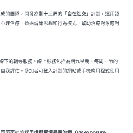
組成的團隊，開發為期十三周的
「自在社交」
計劃，運用認
的心理治療，透過調節思想和行為模式，幫助治療對象應對
上和線下的輔導服務。線上服務包括為期九星期、每周一節的
和自我評估。參加者可登入計劃的網站或手機應用程式使用
中兩節面談將採用
虛擬實境暴露治療（VR exposure