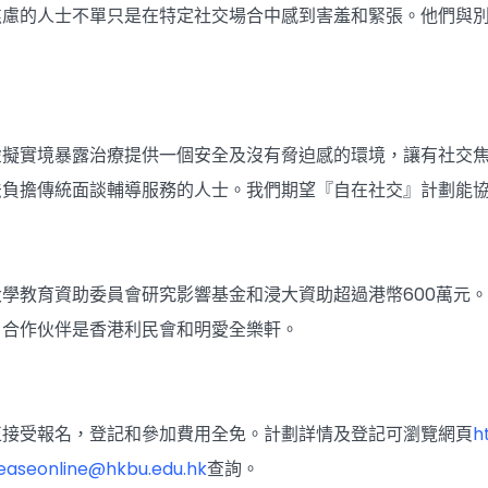
焦慮的人士不單只是在特定社交場合中感到害羞和緊張。他們與
虛擬實境暴露治療提供一個安全及沒有脅迫感的環境，讓有社交
法負擔傳統面談輔導服務的人士。我們期望『自在社交』計劃能
學教育資助委員會研究影響基金和浸大資助超過港幣600萬元
，合作伙伴是香港利民會和明愛全樂軒。
正接受報名，登記和參加費用全免。計劃詳情及登記可瀏覽網頁
h
easeonline@hkbu.edu.hk
查詢。