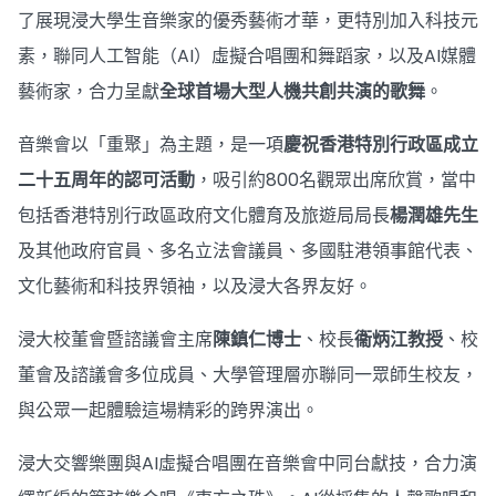
了展現浸大學生音樂家的優秀藝術才華，更特別加入科技元
素，聯同人工智能（AI）虛擬合唱團和舞蹈家，以及AI媒體
藝術家，合力呈獻
全球首場大型人機共創共演的歌舞
。
音樂會以「重聚」為主題，是一項
慶祝香港特別行政區成立
二十五周年的認可活動
，吸引約800名觀眾出席欣賞，當中
包括香港特別行政區政府文化體育及旅遊局局長
楊潤雄先生
及其他政府官員、多名立法會議員、多國駐港領事館代表、
文化藝術和科技界領袖，以及浸大各界友好。
浸大校董會暨諮議會主席
陳鎮仁博士
、校長
衞炳江教授
、校
董會及諮議會多位成員、大學管理層亦聯同一眾師生校友，
與公眾一起體驗這場精彩的跨界演出。
浸大交響樂團與AI虛擬合唱團在音樂會中同台獻技，合力演