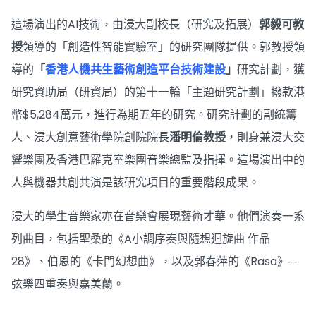
這場演出的AI技術，由浸大副校長（研究及拓展）
郭毅可教
授
領導的「創造性智能實驗室」的研究團隊提供。郭教授領
導的
「
香港人機共生藝術創造平台技術建設
」
研究計劃，獲
研究資助局（研資局）的第十一輪「主題研究計劃」撥款港
幣$5,284萬元，進行為期五年的研究。研究計劃的副統籌
人、浸大創意藝術學院創院院長
潘明倫教授
，則身兼浸大交
響樂團及香港巴羅克室樂團音樂總監及指揮。這場演出中的
人與機器共創共演是該研究項目的重要階段成果。
浸大的學生音樂家亦在音樂會展現藝術才華。他們演奏一系
列曲目，包括聖桑的《A小調序奏與隨想迴旋曲 作品
28》、伯恩的《卡門幻想曲》，以及郭春萍的《Rasa》─
弦樂四重奏與嘉美蘭。