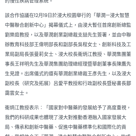
的慢性疾病管理系統。
該合作協議在12月19日於浸大校園舉行的「華潤—浸大智慧
中醫聯合創新中心」揭幕儀式上，由浸大暫任首席創新總監
劉樂庭教授，以及華潤創業副總裁支喆先生簽署，並由中聯
辦教育科技部王偉明部長和副部長吳程女士、創新科技及工
業局副局長張曼莉女士、浸大校長衞炳江教授、華潤集團董
事長王祥明先生及華潤集團助理總經理暨華創董事長陳鷹先
生見證。出席儀式的還有華潤創業總裁王彥先生，以及浸大
副校長（研究及拓展）呂愛平教授和行政副校長暨秘書長鄒
靄雲女士。
衞炳江教授表示︰「國家對中醫藥的發展給予了高度重視，
我們的科研成果也體現了浸大對推動香港融入國家發展大
局、傳承和創新中醫藥、促進中醫藥標準化和國際化的貢