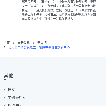
部王偉明部長（後排右二）、中聯辦教育科技部副部長吳程
女士（後排左一）、創新科技工業局副局長張曼莉女士（後
排左二）、浸大校長衞炳江教授（後排左三）、華潤集團董
事長王祥明先生（後排右三）及華潤集團助理總經理暨華創
董事長陳鷹先生（後排右一）擔任見證人。
主頁
/
最新消息
/
新聞稿
/
浸大與華潤創業成立「智慧中醫聯合創新中心」
其他
校友
中醫藥診所
捐資浸大