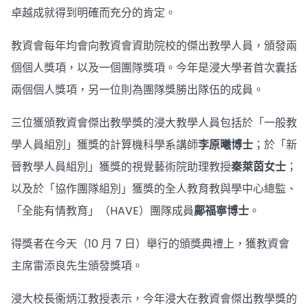
卓越成就得到明確而充分的肯定。
教資會每年均會向教資會資助院校的傑出教學人員，頒發兩
個個人獎項，以及一個團隊獎項。今年是浸大學者首次囊括
兩個個人獎項，另一位則為團隊獎勝出隊伍的成員。
三位獲頒教資會傑出教學獎的浸大教學人員包括於「一般教
學人員組別」獲獎的計算機科學系講師
李原曦博士
；於「新
晉教學人員組別」獲獎的視覺藝術院助理教授
秦萊茵女士
；
以及於「協作團隊組別」獲獎的全人教育教與學中心總監、
「全能有情教育」（HAVE）團隊成員
鄺福寧博士
。
得獎者在今天（10 月 7 日）舉行的頒獎典禮上，獲教資會
主席雷添良先生頒發獎項。
浸大校長衞炳江教授表示，今年浸大在教資會傑出教學獎的