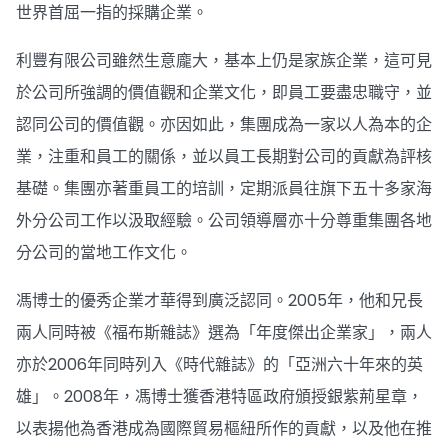
世界首屈一指的採購企業。
利豐有限公司雖然生意龐大，基本上仍是家族企業，這可見
於公司所強調的價值觀和企業文化，即員工要盡忠職守，並
認同公司的價值觀。亦因如此，集團成為一家以人為本的企
業，注重和員工的關係，並以員工長期對公司的貢獻為評核
基礎。集團亦著重員工的培訓，定期派員往旗下五十多家海
外分公司工作以汲取經驗。公司領導層亦十分尊重集團各地
分公司的當地工作文化。
馮博士的優秀企業才華得到廣泛認同。2005年，他和兄長
兩人同時被《福布斯雜誌》選為「年度傑出企業家」，兩人
亦於2006年同時列入《時代雜誌》的「亞洲六十年來的英
雄」。2008年，馮博士獲香港特區政府頒授銀紫荊星章，
以表揚他為香港成為國際貿易樞紐所作的貢獻，以及他在推