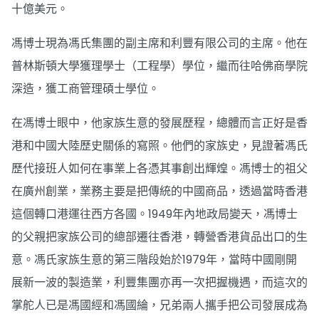
十億美元。
馮博士現為馮氏集團的副主席和利豐有限公司的主席。他在
普林斯頓大學獲理學士（工程學）學位，繼而往哈佛商學院
深造，獲工商管理碩士學位。
在馮博士眼中，他家族生意的發展歷程，總體而言正好是香
港和中國大陸歷史關係的寫照。他們的家族史，見證著馮氏
歷代接班人如何在事業上各憑其事創出輝煌。馮博士的祖父
在廣州創業，業務主要是把傳統的中國商品，透過當時香港
這個轉口港運往西方各國。1949年內地政局變天，馮博士
的父親把家族公司的總部遷往香港，轉營香港貨品出口的生
意。馮氏家族生意的第三階段始於1979年，當時中國剛開
展新一波的製造業，利豐集團亦再一次把握機遇，而這次的
掌舵人已是馮國經和馮國綸，兄弟兩人攜手把公司發展成為