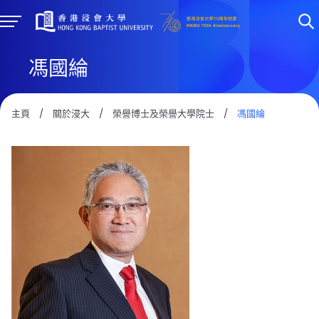
馮國綸
主頁
/
關於浸大
/
榮譽博士及榮譽大學院士
/
馮國綸