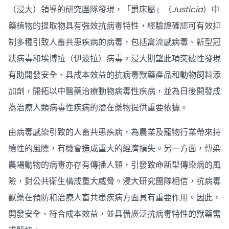
（浸大）領導的研究團隊發現，「爵床屬」（
Justicia
）中
藥植物的提取物具有強效抗病毒特性，經驗證確認可有效抑
制多種引致人畜共患疾病的病毒，包括禽流感病毒、新型冠
狀病毒和埃博拉（伊波拉）病毒。浸大期望此項突破性發現
有助開發安全、具成本效益的抗病毒獸藥產品和動物飼料添
加劑，開拓以中醫藥治療動物病毒性疾病，並為日後開發成
為治療人類病毒性疾病的潛在藥物提供重要依據。
由病毒感染引致的人畜共患疾病，為農業及寵物行業帶來持
續性的風險，有機會造成重大的經濟損失。另一方面，傳染
農場動物的病毒亦存有傳播人類，引發致命新型傳染病的風
險，對公共衛生構成重大威脅。浸大研究團隊相信，抗病毒
獸藥在預防和治療人畜共患疾病方面具有重要作用。因此，
開發安全、符合成本效益，並具備廣泛抗病毒特性的獸藥需