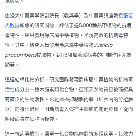
求殷切。
由浸大中醫藥學院副院長（教與學）及中醫藥講座教授
張宏
杰教授
領導的研究團隊，評估了逾5,000種熱帶植物的抗病
毒特性，結果發現爵床屬中藥植物，呈現高效的抗病毒特
性。其中，研究人員發現爵床屬中藥植物
Justicia
procumbens
提取物，對H5N1禽流感病毒的抑制作用尤為
顯著。
透過結構比較分析，研究團隊發現爵床屬中藥植物的抗病毒
活性成分為一種木脂素類化合物。這類天然物質已被確認具
有廣泛的生物活性。它能透過抑制胞內體（細胞內的分選胞
器）的酸化過程，阻斷病毒入侵宿主細胞的關鍵步驟，從而
阻礙病毒在細胞內複製。
這一抗病毒機制，讓單一化合物能夠對抗多種病毒，其效力